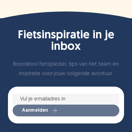
Fietsinspiratie in je
inbox
Boordevol fietsplezier, tips van het team en
inspiratie voor jouw volgende avontuur.
Vul
je
emailadres
in
*
Aanmelden