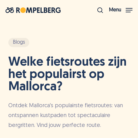
Ga
Menu
naar
zoek
Menu
hoofdinhoud
sluite
Blogs
Welke fietsroutes zijn
het populairst op
Mallorca?
Ontdek Mallorca's populairste fietsroutes: van
ontspannen kustpaden tot spectaculaire
bergritten. Vind jouw perfecte route.