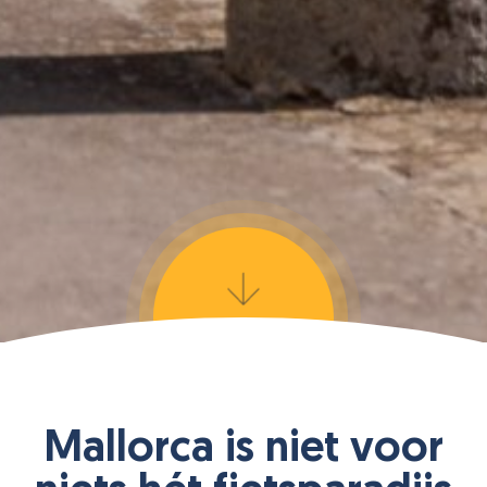
Navigate
to
the
Mallorca is niet voor
next