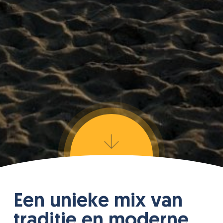
Navigate
to
the
Een unieke mix van
traditie en moderne
next