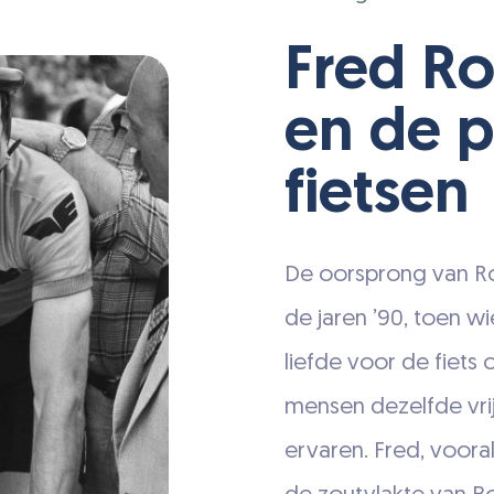
Fred R
en de p
fietsen
De oorsprong van Ro
de jaren ’90, toen w
liefde voor de fiets
mensen dezelfde vrij
ervaren. Fred, voora