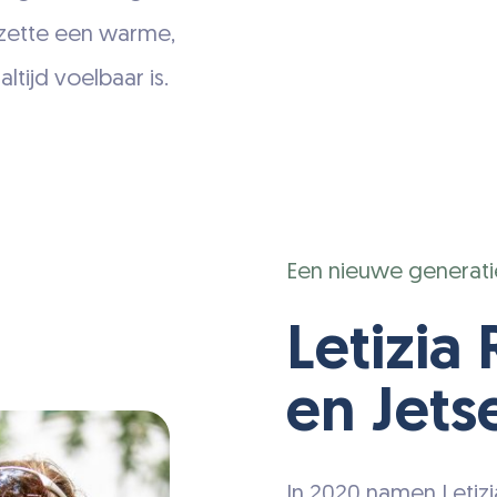
n zette een warme,
ltijd voelbaar is.
Een nieuwe generati
Letizia
en Jets
In 2020 namen Letiz