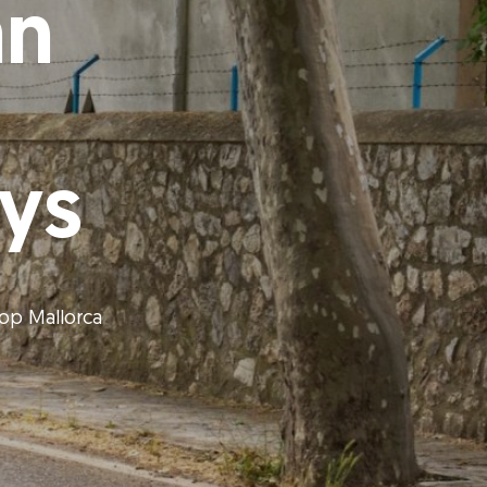
an
g
ays
 op Mallorca