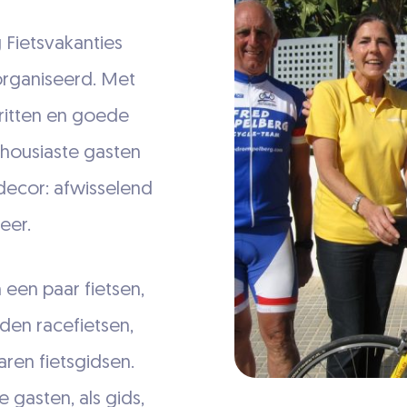
Fietsvakanties
rganiseerd. Met
 ritten en goede
thousiaste gasten
 decor: afwisselend
feer.
een paar fietsen,
den racefietsen,
ren fietsgidsen.
 gasten, als gids,