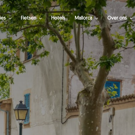
ies
Fietsen
Hotels
Mallorca
Over ons
luiten