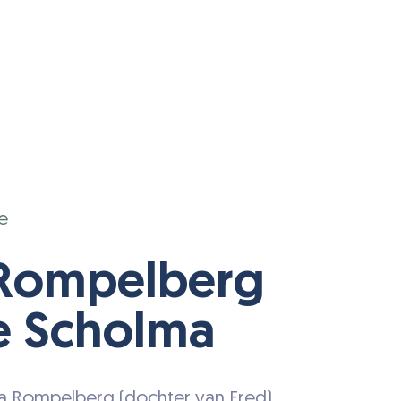
e
 Rompelberg
e Scholma
ia Rompelberg (dochter van Fred)