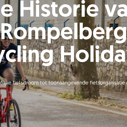
e Historie v
Rompelber
cling Holid
lijke fietsdroom tot toonaangevende fietsorganisatie