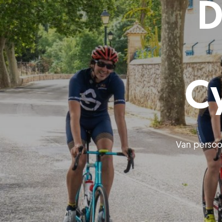
D
Cy
Van persoon