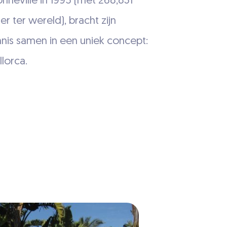
nneville in 1995 (met 268,831
er ter wereld), bracht zijn
nis samen in een uniek concept:
lorca.