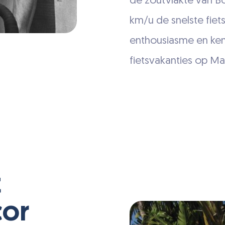
de zoutvlakte van Bo
km/u de snelste fiets
enthousiasme en ken
fietsvakanties op Mal
t
cor