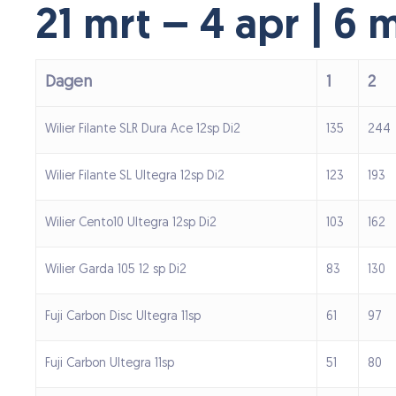
21 mrt – 4 apr | 6 
Dagen
1
2
Wilier Filante SLR Dura Ace 12sp Di2
135
244
Wilier Filante SL Ultegra 12sp Di2
123
193
Wilier Cento10 Ultegra 12sp Di2
103
162
Wilier Garda 105 12 sp Di2
83
130
Fuji Carbon Disc Ultegra 11sp
61
97
Fuji Carbon Ultegra 11sp
51
80