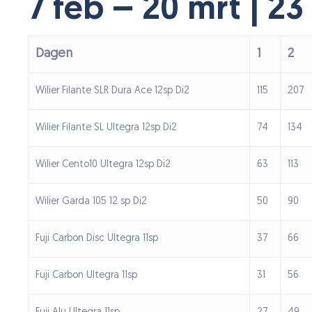
7 feb – 20 mrt | 23
Dagen
1
2
Wilier Filante SLR Dura Ace 12sp Di2
115
207
Wilier Filante SL Ultegra 12sp Di2
74
134
Wilier Cento10 Ultegra 12sp Di2
63
113
Wilier Garda 105 12 sp Di2
50
90
Fuji Carbon Disc Ultegra 11sp
37
66
Fuji Carbon Ultegra 11sp
31
56