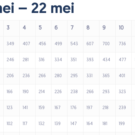
mei – 22 mei
3
4
5
6
7
8
9
10
349
407
456
499
543
607
700
736
246
281
316
334
351
393
434
477
206
236
266
280
295
331
365
401
166
190
214
226
238
266
293
323
123
141
159
167
176
197
218
239
102
117
132
139
147
164
181
199