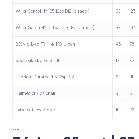
Wilier Cento1 HY 105 12sp Di2 (e-racer)
68
123
Wilier Garda HY flatbar 105 11sp (e-racer)
58
104
BESV e-bike TR 1.1 & TRX Urban 1.1
43
78
Sport Bike Deore 3 x 10
17
32
Tandem Duratec 105 12sp Di2
62
111
Helmet or kids chair
3
6
Extra battery e-bike
10
20
---