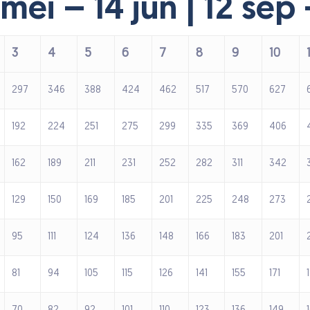
 mei – 14 jun | 12 sep
3
4
5
6
7
8
9
10
297
346
388
424
462
517
570
627
192
224
251
275
299
335
369
406
162
189
211
231
252
282
311
342
129
150
169
185
201
225
248
273
95
111
124
136
148
166
183
201
81
94
105
115
126
141
155
171