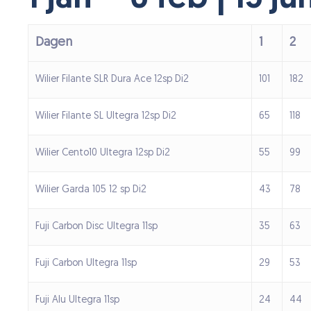
Dagen
1
2
Wilier Filante SLR Dura Ace 12sp Di2
101
182
Wilier Filante SL Ultegra 12sp Di2
65
118
Wilier Cento10 Ultegra 12sp Di2
55
99
Wilier Garda 105 12 sp Di2
43
78
Fuji Carbon Disc Ultegra 11sp
35
63
Fuji Carbon Ultegra 11sp
29
53
Fuji Alu Ultegra 11sp
24
44