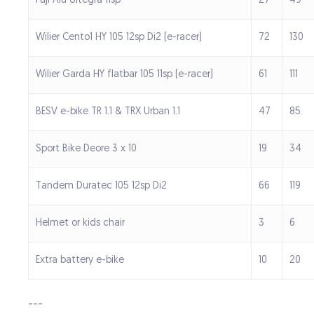
Fuji Alu Ultegra 11sp
27
49
Wilier Cento1 HY 105 12sp Di2 (e-racer)
72
130
Wilier Garda HY flatbar 105 11sp (e-racer)
61
111
BESV e-bike TR 1.1 & TRX Urban 1.1
47
85
Sport Bike Deore 3 x 10
19
34
Tandem Duratec 105 12sp Di2
66
119
Helmet or kids chair
3
6
Extra battery e-bike
10
20
---