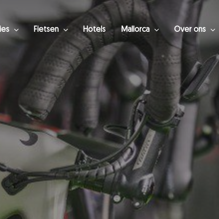
ies
Fietsen
Hotels
Mallorca
Over ons
luiten