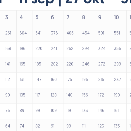
section
3
4
5
6
7
8
9
10
261
304
341
373
406
454
501
551
168
196
220
241
262
294
324
356
141
165
185
202
220
246
272
299
112
131
147
160
175
196
216
237
90
105
117
128
140
156
172
190
76
89
99
109
119
133
146
161
64
74
82
91
99
111
123
135