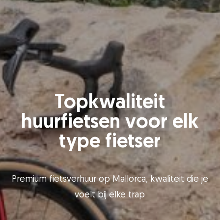
Topkwaliteit
huurfietsen voor elk
type fietser
Premium fietsverhuur op Mallorca, kwaliteit die je
voelt bij elke trap