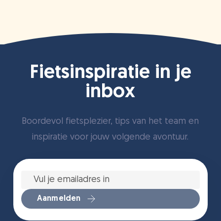
Fietsinspiratie in je
inbox
Boordevol fietsplezier, tips van het team en
inspiratie voor jouw volgende avontuur.
Vul
je
emailadres
in
*
Aanmelden