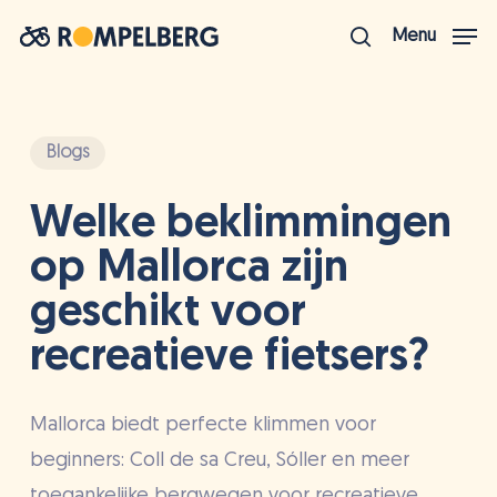
Ga
Menu
naar
zoek
Menu
hoofdinhoud
sluite
Blogs
Welke beklimmingen
op Mallorca zijn
geschikt voor
recreatieve fietsers?
Mallorca biedt perfecte klimmen voor
beginners: Coll de sa Creu, Sóller en meer
toegankelijke bergwegen voor recreatieve