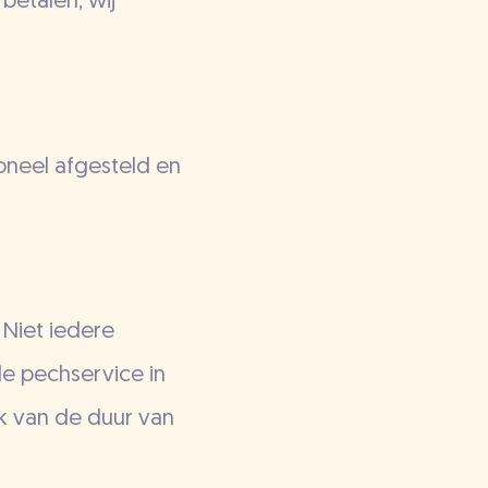
betalen, wij
oneel afgesteld en
 Niet iedere
 de pechservice in
jk van de duur van