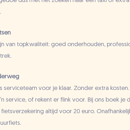
edoe dus met het zoeken naar een taxi of extra 
.
etsen
ijn van topkwaliteit: goed onderhouden, professi
trek.
nderweg
 serviceteam voor je klaar. Zonder extra kosten.
n service, of rekent er flink voor. Bij ons boek je
ietsverzekering altijd voor 20 euro. Onafhankeli
uurfiets.