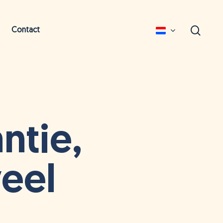
zoek
Contact
English
Deutsch
ntie,
veel