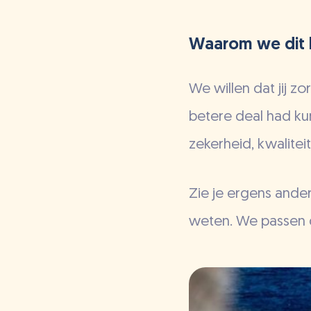
Waarom we dit b
We willen dat jij z
betere deal had kun
zekerheid, kwalite
Zie je ergens ander
weten. We passen d