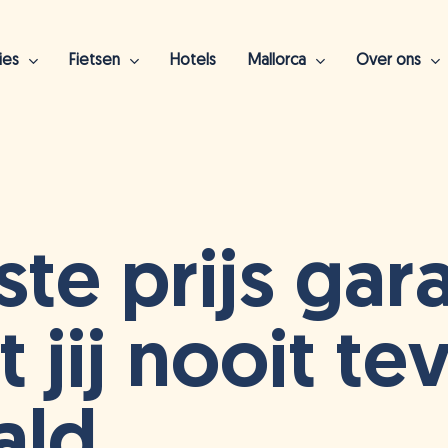
ies
Fietsen
Hotels
Mallorca
Over ons
luiten
te prijs gara
 jij nooit te
ald