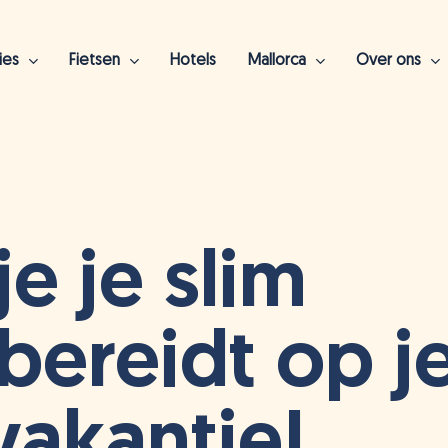
ies
Fietsen
Hotels
Mallorca
Over ons
luiten
e je slim
bereidt op j
vakantie!