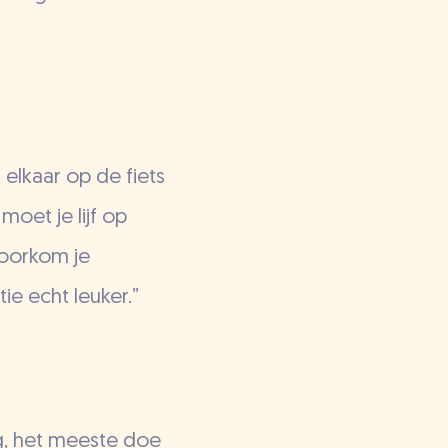
 elkaar op de fiets
oet je lijf op
voorkom je
ie echt leuker.”
og, het meeste doe