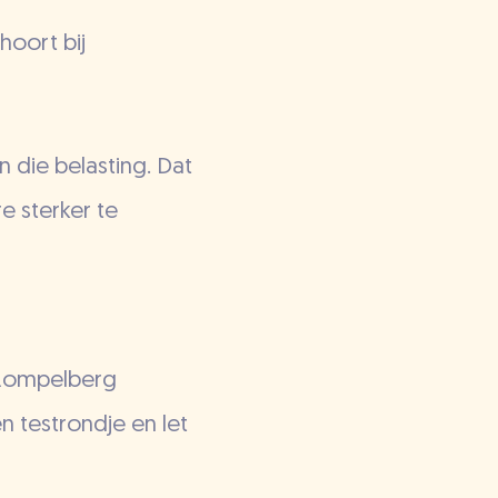
 hoort bij
 die belasting. Dat
re sterker te
j Rompelberg
n testrondje en let