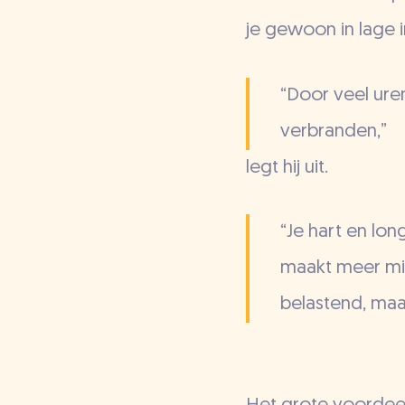
je gewoon in lage in
“Door veel uren
verbranden,”
legt hij uit.
“Je hart en lon
maakt meer mito
belastend, maa