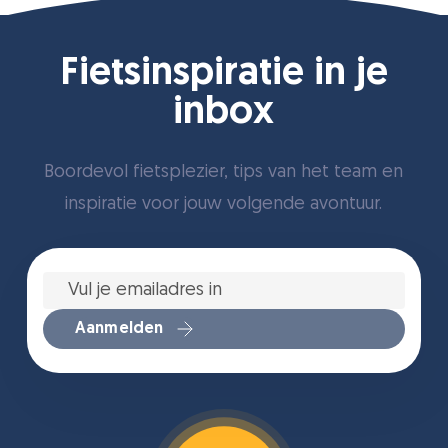
Fietsinspiratie in je
inbox
Boordevol fietsplezier, tips van het team en
inspiratie voor jouw volgende avontuur.
Vul
je
emailadres
in
*
Aanmelden