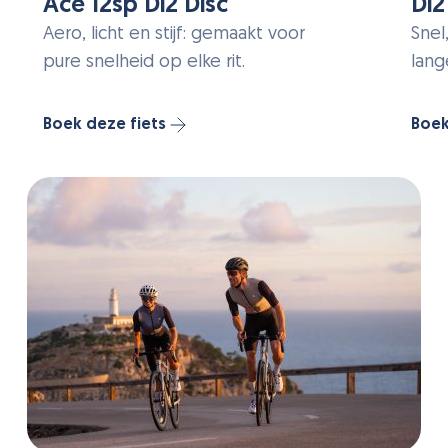
Ace 12sp Di2 Disc
Di2
Aero, licht en stijf: gemaakt voor
Snel
pure snelheid op elke rit.
lang
Boek deze fiets
Boek