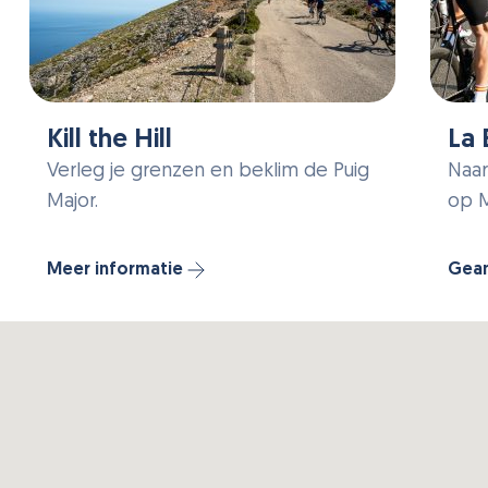
Kill the Hill
La 
Verleg je grenzen en beklim de Puig
Naar
Major.
op M
Meer informatie
Gean