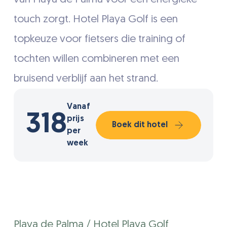
touch zorgt. Hotel Playa Golf is een
topkeuze voor fietsers die training of
tochten willen combineren met een
bruisend verblijf aan het strand.
Vanaf
318
prijs
Boek dit hotel
per
week
Playa de Palma / Hotel Playa Golf