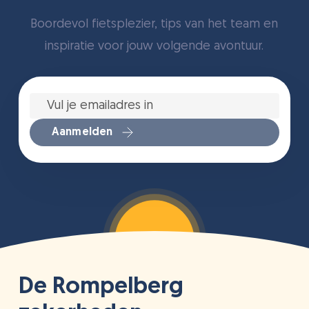
Boordevol fietsplezier, tips van het team en
inspiratie voor jouw volgende avontuur.
Vul
je
emailadres
in
*
Aanmelden
De Rompelberg