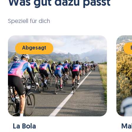
Was gut dazu passt
Wandern und für andere Outdoor-
Aktivitäten.
Speziell für dich
Abgesagt
La Bola
Mal