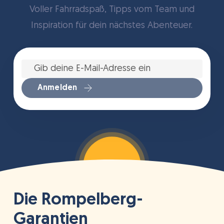
Voller Fahrradspaß, Tipps vom Team und
Inspiration für dein nächstes Abenteuer.
Gib
deine
E-
Mail-
Anmelden
Adresse
ein
*
Die Rompelberg-
Garantien