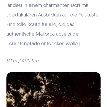
landest in einem charmanten Dorf mit
spektakulären Ausblicken auf die Felsküste.
Eine tolle Route für alle, die das
authentische Mallorca abseits der
Touristenpfade entdecken wollen.
9 km / 400 hm