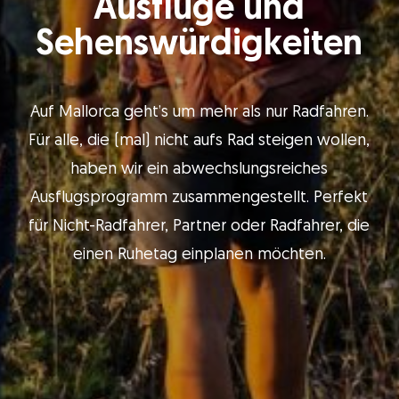
Ausflüge und
Sehenswürdigkeiten
Auf Mallorca geht’s um mehr als nur Radfahren.
Für alle, die (mal) nicht aufs Rad steigen wollen,
haben wir ein abwechslungsreiches
Ausflugsprogramm zusammengestellt. Perfekt
für Nicht-Radfahrer, Partner oder Radfahrer, die
einen Ruhetag einplanen möchten.