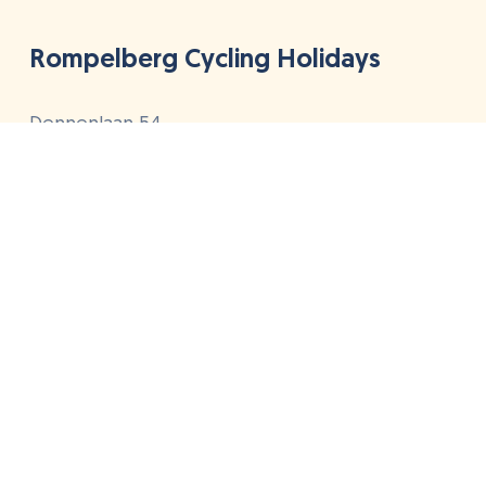
Rompelberg Cycling Holidays
Dennenlaan 54
4849 BE Dorst
Niederlande
+31(0)88 268 1111
info@rompelberg.com
Radurlaub
Hotels