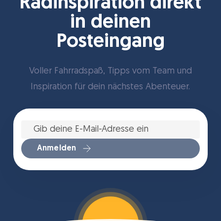
Radinspiration direkt
in deinen
Posteingang
Voller Fahrradspaß, Tipps vom Team und
Inspiration für dein nächstes Abenteuer.
Gib
deine
E-
Mail-
Anmelden
Adresse
ein
*