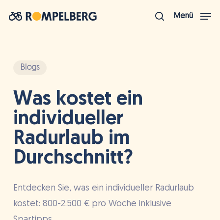
Zum
Menü
Hauptinhalt
Suche
Menü
springen
schlie
Blogs
Was kostet ein
individueller
Radurlaub im
Durchschnitt?
Entdecken Sie, was ein individueller Radurlaub
kostet: 800-2.500 € pro Woche inklusive
Spartipps.