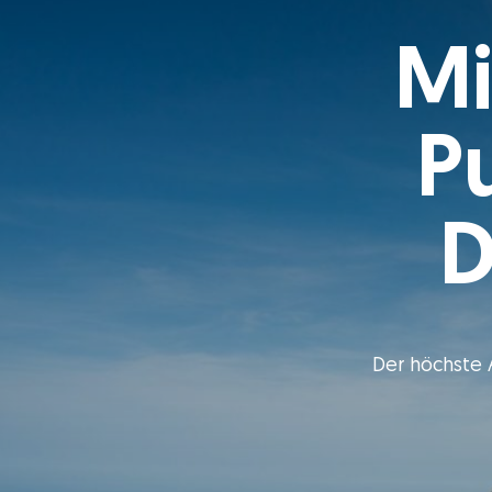
Mi
P
D
Der höchste A