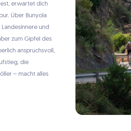
est, erwartet dich
our. Über Bunyola
s Landesinnere und
àber zum Gipfel des
perlich anspruchsvoll,
fstieg, die
óller – macht alles