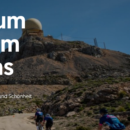
zum
em
as
 und Schönheit