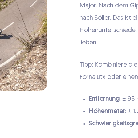
Major. Nach dem Gipf
nach Sóller. Das ist e
Höhenunterschiede, 
lieben.
Tipp: Kombiniere die
Fornalutx oder einem 
Entfernung
: ± 95
Höhenmeter
: ± 
Schwierigkeitsgr