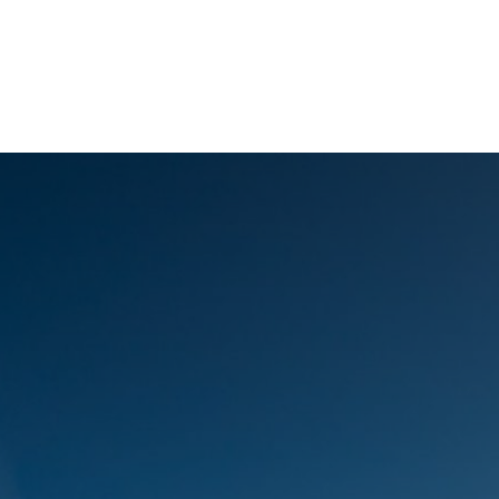
Fahrräder
Hotels
Mallorca
Über uns
 ESC zum Schließen