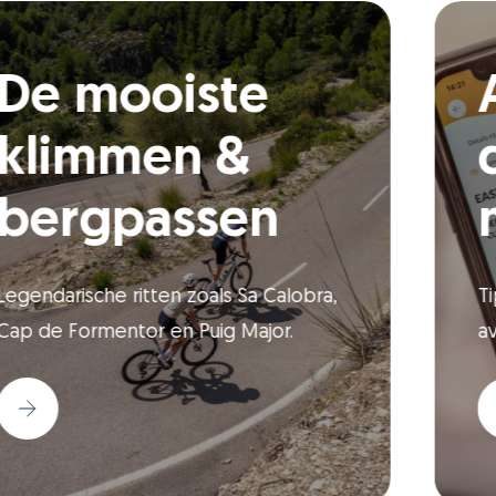
Lees
meer
De mooiste
klimmen &
bergpassen
Legendarische ritten zoals Sa Calobra,
Cap de Formentor en Puig Major.