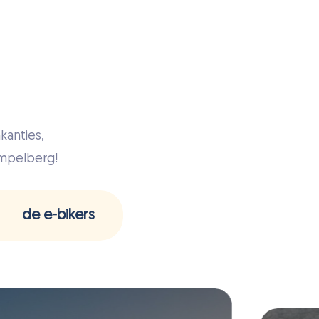
kanties,
ompelberg!
de e-bikers
Lees