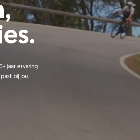
,
es.
0+ jaar ervaring
ast bij jou.