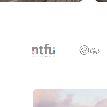
Slide
1
of
2