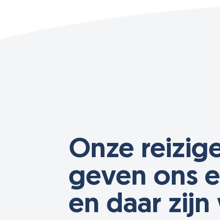
Onze reizig
Jean-Pierre Pannier
geven ons e
en daar zijn
kennen de organisatie van Rompelberg