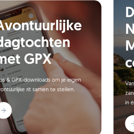
Lees
meer
Avontuurlijke
dagtochten
met GPX
Tips & GPX-downloads om je eigen
avontuurlijke rit samen te stellen.