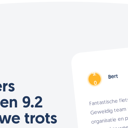
9.
Jha de Mol
9.
ers
Bert
6
0
en 9.2
Recent 2 fietsen gehuurd en alleen m
Fantastische fietsvakantie ervaren.
lof, van de communicatie tot het afl
Geweldig team van begeleiders. Top
 we trots
organisatie en prachtige ritten. Volgend ja
van de fietsen was alles perfect ger