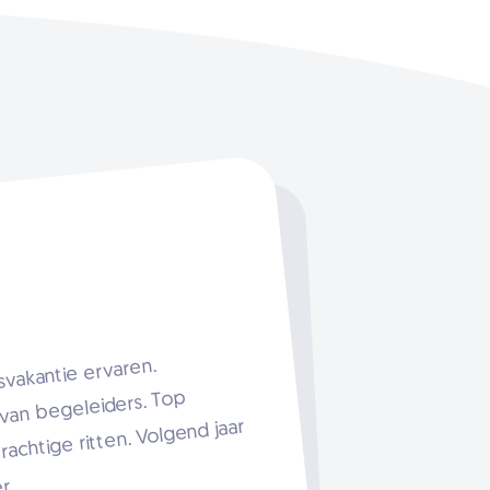
aar
everen
Slide
ar
egeld.
1