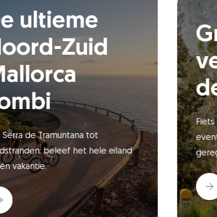
meer
De ultieme
Noord-Zuid
Mallorca
combi
Van Serra de Tramuntana tot
zandstranden: beleef het hele eiland
in één vakantie.