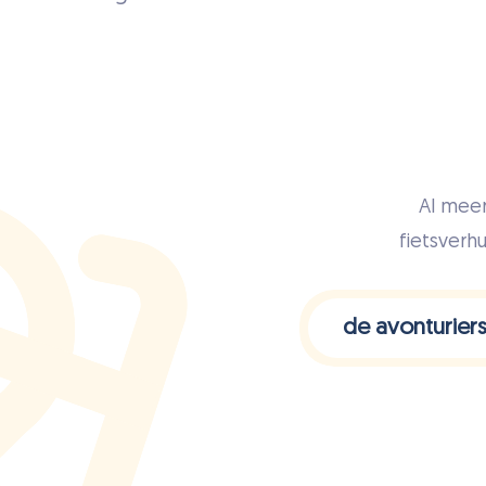
Al meer
fietsverh
de avonturier